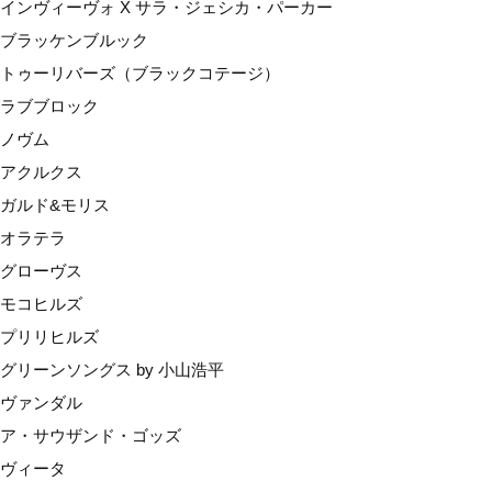
インヴィーヴォ X サラ・ジェシカ・パーカー
モコヒルズ
ブラッケンブルック
プリリヒルズ
トゥーリバーズ（ブラックコテージ）
グリーンソングス by 小山浩平
ラブブロック
ヴァンダル
ノヴム
ア・サウザンド・ゴッズ
アクルクス
ヴィータ
ガルド&モリス
ルーツ
オラテラ
産地で選ぶ
グローヴス
マールボロ
モコヒルズ
ネルソン
プリリヒルズ
カンターベリー（ワイパラ）
グリーンソングス by 小山浩平
セントラルオタゴ
ヴァンダル
オークランド
ア・サウザンド・ゴッズ
ギズボーン
ヴィータ
ホークスベイ