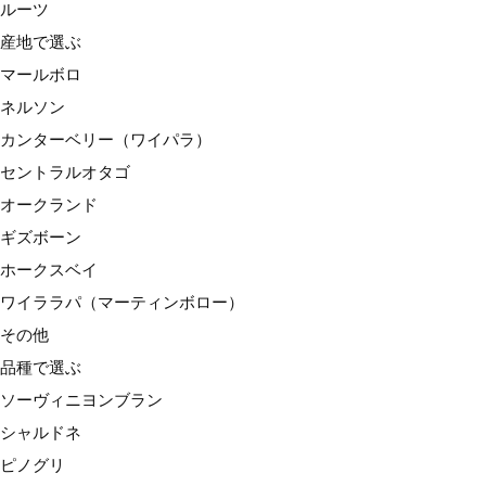
ルーツ
ワイララパ（マーティンボロー）
産地で選ぶ
その他
マールボロ
品種で選ぶ
ネルソン
ソーヴィニヨンブラン
カンターベリー（ワイパラ）
シャルドネ
セントラルオタゴ
ピノグリ
オークランド
リースリング
ギズボーン
ゲヴュルツトラミネール
ホークスベイ
ピノノワール
ワイララパ（マーティンボロー）
メルロー
その他
シラー
品種で選ぶ
その他
ソーヴィニヨンブラン
種類で選ぶ
シャルドネ
スパークリングワイン
ピノグリ
白ワイン