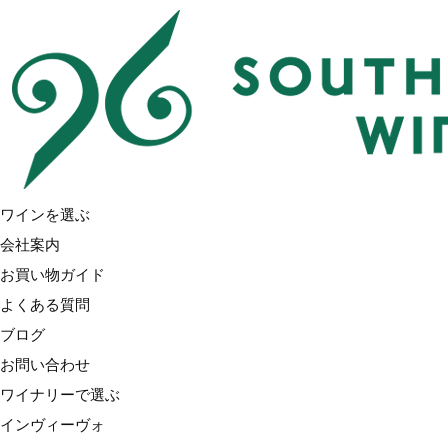
Home
品種で選ぶ
ソーヴィニヨンブラン
ワイナリーで選ぶ
インヴィーヴォ
インヴィーヴォ X サラ・ジェシカ・パーカー
ワインを選ぶ
ブラッケンブルック
会社案内
トゥーリバーズ（ブラックコテージ）
お買い物ガイド
ラブブロック
よくある質問
ノヴム
ブログ
アクルクス
お問い合わせ
ガルド&モリス
ワイナリーで選ぶ
オラテラ
インヴィーヴォ
グローヴス