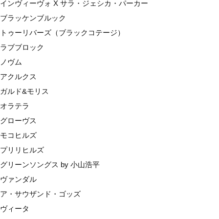
インヴィーヴォ X サラ・ジェシカ・パーカー
モコヒルズ
ブラッケンブルック
プリリヒルズ
トゥーリバーズ（ブラックコテージ）
グリーンソングス by 小山浩平
ラブブロック
ヴァンダル
ノヴム
ア・サウザンド・ゴッズ
アクルクス
ヴィータ
ガルド&モリス
ルーツ
オラテラ
産地で選ぶ
グローヴス
マールボロ
モコヒルズ
ネルソン
プリリヒルズ
カンターベリー（ワイパラ）
グリーンソングス by 小山浩平
セントラルオタゴ
ヴァンダル
オークランド
ア・サウザンド・ゴッズ
ギズボーン
ヴィータ
ホークスベイ