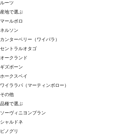
ルーツ
ワイララパ（マーティンボロー）
産地で選ぶ
その他
マールボロ
品種で選ぶ
ネルソン
ソーヴィニヨンブラン
カンターベリー（ワイパラ）
シャルドネ
セントラルオタゴ
ピノグリ
オークランド
リースリング
ギズボーン
ゲヴュルツトラミネール
ホークスベイ
ピノノワール
ワイララパ（マーティンボロー）
メルロー
その他
シラー
品種で選ぶ
その他
ソーヴィニヨンブラン
種類で選ぶ
シャルドネ
スパークリングワイン
ピノグリ
白ワイン