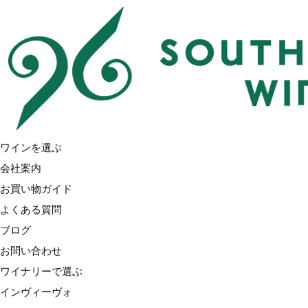
Home
ワイナリーで選ぶ
プリリヒルズ
ワイナリーで選ぶ
インヴィーヴォ
インヴィーヴォ X サラ・ジェシカ・パーカー
ワインを選ぶ
ブラッケンブルック
会社案内
トゥーリバーズ（ブラックコテージ）
お買い物ガイド
ラブブロック
よくある質問
ノヴム
ブログ
アクルクス
お問い合わせ
ガルド&モリス
ワイナリーで選ぶ
オラテラ
インヴィーヴォ
グローヴス