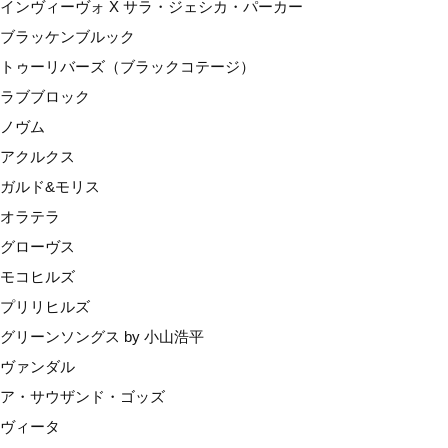
インヴィーヴォ X サラ・ジェシカ・パーカー
モコヒルズ
ブラッケンブルック
プリリヒルズ
トゥーリバーズ（ブラックコテージ）
グリーンソングス by 小山浩平
ラブブロック
ヴァンダル
ノヴム
ア・サウザンド・ゴッズ
アクルクス
ヴィータ
ガルド&モリス
ルーツ
オラテラ
産地で選ぶ
グローヴス
マールボロ
モコヒルズ
ネルソン
プリリヒルズ
カンターベリー（ワイパラ）
グリーンソングス by 小山浩平
セントラルオタゴ
ヴァンダル
オークランド
ア・サウザンド・ゴッズ
ギズボーン
ヴィータ
ホークスベイ