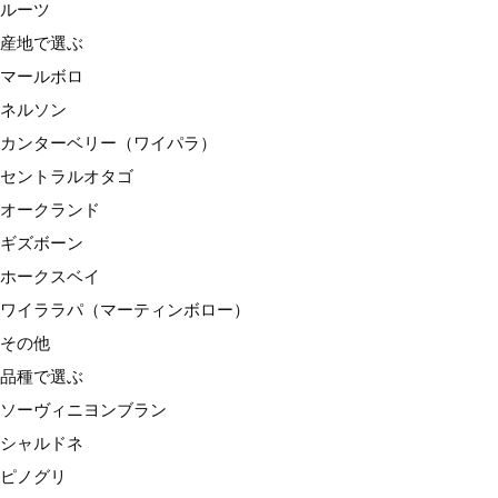
ルーツ
ワイララパ（マーティンボロー）
産地で選ぶ
その他
マールボロ
品種で選ぶ
ネルソン
ソーヴィニヨンブラン
カンターベリー（ワイパラ）
シャルドネ
セントラルオタゴ
ピノグリ
オークランド
リースリング
ギズボーン
ゲヴュルツトラミネール
ホークスベイ
ピノノワール
ワイララパ（マーティンボロー）
メルロー
その他
シラー
品種で選ぶ
その他
ソーヴィニヨンブラン
種類で選ぶ
シャルドネ
スパークリングワイン
ピノグリ
白ワイン