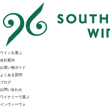
Home
価格で選ぶ
〜1,999円
ワイナリーで選ぶ
インヴィーヴォ
インヴィーヴォ X サラ・ジェシカ・パーカー
ワインを選ぶ
ブラッケンブルック
会社案内
トゥーリバーズ（ブラックコテージ）
お買い物ガイド
ラブブロック
よくある質問
ノヴム
ブログ
アクルクス
お問い合わせ
ガルド&モリス
ワイナリーで選ぶ
オラテラ
インヴィーヴォ
グローヴス