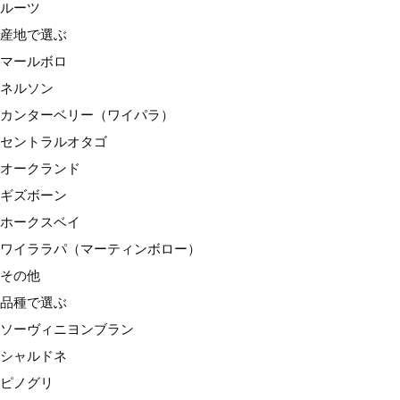
ルーツ
ワイララパ（マーティンボロー）
産地で選ぶ
その他
マールボロ
品種で選ぶ
ネルソン
ソーヴィニヨンブラン
カンターベリー（ワイパラ）
シャルドネ
セントラルオタゴ
ピノグリ
オークランド
リースリング
ギズボーン
ゲヴュルツトラミネール
ホークスベイ
ピノノワール
ワイララパ（マーティンボロー）
メルロー
その他
シラー
品種で選ぶ
その他
ソーヴィニヨンブラン
種類で選ぶ
シャルドネ
スパークリングワイン
ピノグリ
白ワイン