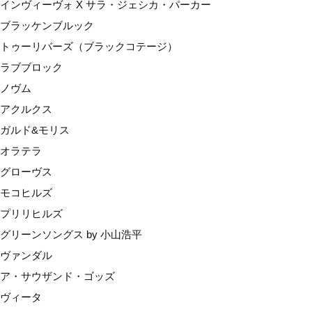
インヴィーヴォ X サラ・ジェシカ・パーカー
モコヒルズ
ブラッケンブルック
プリリヒルズ
トゥーリバーズ（ブラックコテージ）
グリーンソングス by 小山浩平
ラブブロック
ヴァンダル
ノヴム
ア・サウザンド・ゴッズ
アクルクス
ヴィータ
ガルド&モリス
ルーツ
オラテラ
産地で選ぶ
グローヴス
マールボロ
モコヒルズ
ネルソン
プリリヒルズ
カンターベリー（ワイパラ）
グリーンソングス by 小山浩平
セントラルオタゴ
ヴァンダル
オークランド
ア・サウザンド・ゴッズ
ギズボーン
ヴィータ
ホークスベイ