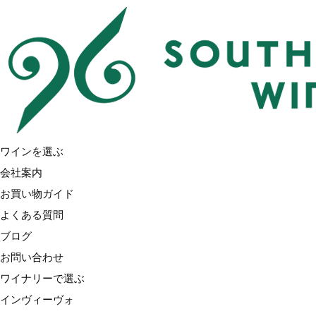
Home
種類で選ぶ
自然派ワイン
ワイナリーで選ぶ
インヴィーヴォ
インヴィーヴォ X サラ・ジェシカ・パーカー
ワインを選ぶ
ブラッケンブルック
会社案内
トゥーリバーズ（ブラックコテージ）
お買い物ガイド
ラブブロック
よくある質問
ノヴム
ブログ
アクルクス
お問い合わせ
ガルド&モリス
ワイナリーで選ぶ
オラテラ
インヴィーヴォ
グローヴス