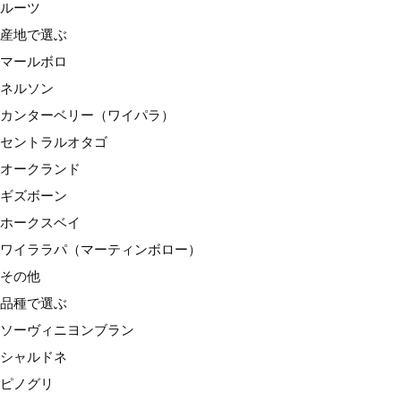
ルーツ
ワイララパ（マーティンボロー）
産地で選ぶ
その他
マールボロ
品種で選ぶ
ネルソン
ソーヴィニヨンブラン
カンターベリー（ワイパラ）
シャルドネ
セントラルオタゴ
ピノグリ
オークランド
リースリング
ギズボーン
ゲヴュルツトラミネール
ホークスベイ
ピノノワール
ワイララパ（マーティンボロー）
メルロー
その他
シラー
品種で選ぶ
その他
ソーヴィニヨンブラン
種類で選ぶ
シャルドネ
スパークリングワイン
ピノグリ
白ワイン