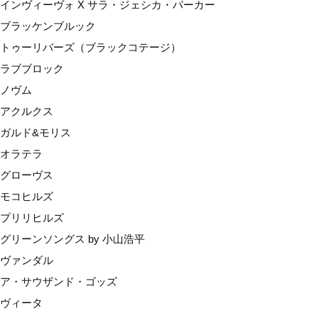
インヴィーヴォ X サラ・ジェシカ・パーカー
モコヒルズ
ブラッケンブルック
プリリヒルズ
トゥーリバーズ（ブラックコテージ）
グリーンソングス by 小山浩平
ラブブロック
ヴァンダル
ノヴム
ア・サウザンド・ゴッズ
アクルクス
ヴィータ
ガルド&モリス
ルーツ
オラテラ
産地で選ぶ
グローヴス
マールボロ
モコヒルズ
ネルソン
プリリヒルズ
カンターベリー（ワイパラ）
グリーンソングス by 小山浩平
セントラルオタゴ
ヴァンダル
オークランド
ア・サウザンド・ゴッズ
ギズボーン
ヴィータ
ホークスベイ