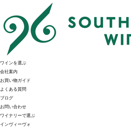
Home
価格で選ぶ
7,000円台
ワイナリーで選ぶ
インヴィーヴォ
インヴィーヴォ X サラ・ジェシカ・パーカー
ワインを選ぶ
ブラッケンブルック
会社案内
トゥーリバーズ（ブラックコテージ）
お買い物ガイド
ラブブロック
よくある質問
ノヴム
ブログ
アクルクス
お問い合わせ
ガルド&モリス
ワイナリーで選ぶ
オラテラ
インヴィーヴォ
グローヴス