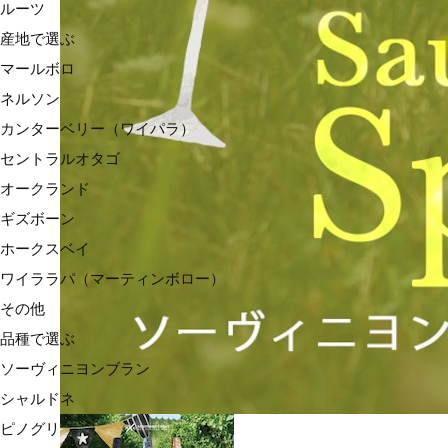
ルーツ
産地で選ぶ
マールボロ
ネルソン
カンターベリー（ワイパラ）
セントラルオタゴ
オークランド
ギズボーン
ホークスベイ
ワイララパ（マーティンボロー）
その他
品種で選ぶ
ソーヴィニヨンブラン
シャルドネ
ピノグリ