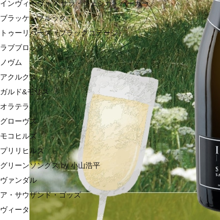
インヴィーヴォ X サラ・ジェシカ・パーカー
ブラッケンブルック
トゥーリバーズ（ブラックコテージ）
ラブブロック
ノヴム
アクルクス
ガルド&モリス
オラテラ
グローヴス
モコヒルズ
プリリヒルズ
グリーンソングス by 小山浩平
ヴァンダル
ア・サウザンド・ゴッズ
ヴィータ