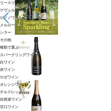
リースリング
ゲヴュルツトラミネール
ピノノワール
メルロー
シラー
その他
種類で選ぶ
スパークリングワイン
白ワイン
赤ワイン
ロゼワイン
オレンジワイン
チルドレッド
自然派ワイン
甘口ワイン