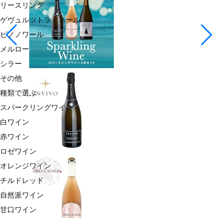
リースリング
ゲヴュルツトラミネール
ピノノワール
メルロー
シラー
その他
種類で選ぶ
スパークリングワイン
白ワイン
赤ワイン
ロゼワイン
オレンジワイン
チルドレッド
自然派ワイン
甘口ワイン