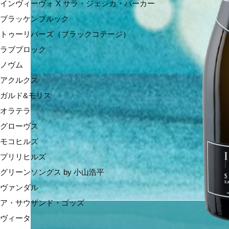
インヴィーヴォ X サラ・ジェシカ・パーカー
ブラッケンブルック
トゥーリバーズ（ブラックコテージ）
ラブブロック
ノヴム
アクルクス
ガルド&モリス
オラテラ
グローヴス
モコヒルズ
プリリヒルズ
グリーンソングス by 小山浩平
ヴァンダル
ア・サウザンド・ゴッズ
ヴィータ