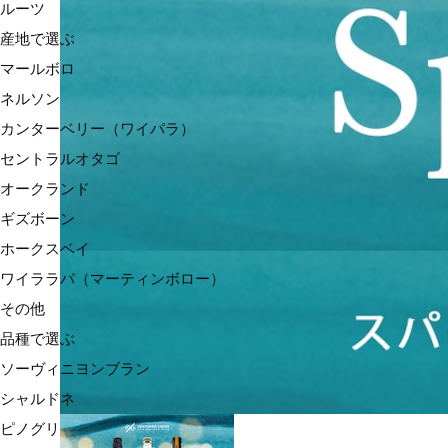
ルーツ
産地で選ぶ
マールボロ
ネルソン
カンターベリー（ワイパラ）
セントラルオタゴ
オークランド
ギズボーン
ホークスベイ
ワイララパ（マーティンボロー）
その他
品種で選ぶ
ソーヴィニヨンブラン
シャルドネ
ピノグリ