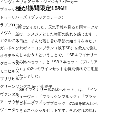
インヴィーヴォ X サラ・ジェシカ・パーカー
種が期間限定15%!!
ブラッケンブルック
トゥーリバーズ（ブラックコテージ）
ラブブロック
6月になりました。天気予報を見ると雨マークが
ノヴム
並び、ジメジメとした梅雨の訪れを感じます...。
アクルクス
本日は、そんな蒸し暑い季節の始まりを冷たい
ソーヴィニヨンブラン（以下SB）を飲んで楽し
ガルド&モリス
んじゃおう！ということで、「SB４ワイナリー
オラテラ
飲み比べセット」と「SB３本セット（プレミア
グローヴス
ム）」の2つのワインセットを特別価格でご用意
モコヒルズ
いたしました。
プリリヒルズ
グリーンソングス by 小山浩平
「SB４ワイナリー飲み比べセット」は、「イン
ヴァンダル
ヴィーヴォ」「ブラッケンブルック」「ブラッ
ア・サウザンド・ゴッズ
クコテージ」「ラブブロック」のSBを飲み比べ
ヴィータ
できるスペシャルセットです。それぞれの味わ