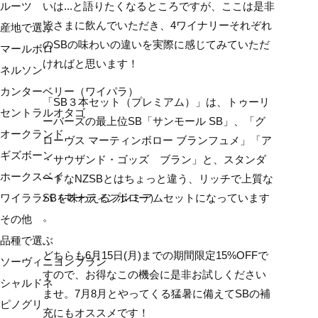
いは...と語りたくなるところですが、ここは是非
ルーツ
皆さまに飲んでいただき、4ワイナリーそれぞれ
産地で選ぶ
のSBの味わいの違いを実際に感じてみていただ
マールボロ
ければと思います！
ネルソン
カンターベリー（ワイパラ）
「SB３本セット（プレミアム）」は、トゥーリ
セントラルオタゴ
ーバーズの最上位SB「サンモール SB」、「グ
オークランド
ローヴス マーティンボロー ブランフュメ」「ア
ギズボーン
・サウザンド・ゴッズ ブラン」と、スタンダ
ホークスベイ
ードなNZSBとはちょっと違う、リッチで上質な
SBを味わえるプレミアムセットになっています
ワイララパ（マーティンボロー）
。
その他
品種で選ぶ
どちらも6月15日(月)までの期間限定15%OFFで
ソーヴィニヨンブラン
すので、お得なこの機会に是非お試しください
シャルドネ
ませ。7月8月とやってくる猛暑に備えてSBの補
ピノグリ
充にもオススメです！