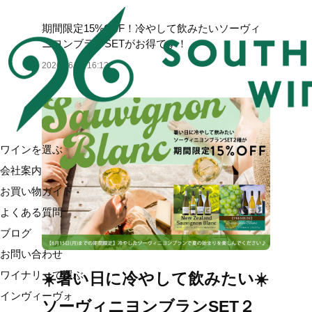
期間限定15%OFF！冷やして飲みたいソーヴィ
ニヨンブランSETがお得です！
2026/06/01 16:13
ワインを選ぶ
会社案内
お買い物ガイド
よくある質問
ブログ
お問い合わせ
ワイナリーで選ぶ
☀️暑い日に冷やして飲みたい☀️
インヴィーヴォ
ソーヴィニヨンブランSET２