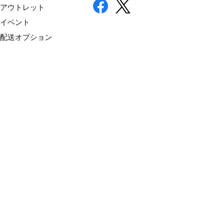
アウトレット
イベント
配送オプション
『サザンクロスワインクラブ』はニュージーランドワイン専門インポーター 「株式
会社サザンクロス」のオンラインショップです。 ニュージーランドワイン特有の個
性に魅了され、 ニュージーランドワインだけに特化してワインの輸入に取り組んで
います。
MENU