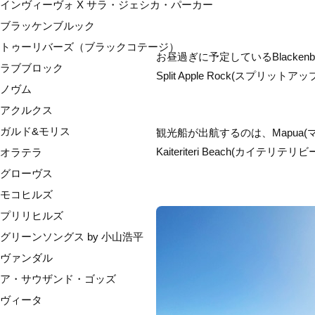
インヴィーヴォ X サラ・ジェシカ・パーカー
ブラッケンブルック
トゥーリバーズ（ブラックコテージ）
お昼過ぎに予定しているBlacke
ラブブロック
Split Apple Rock(スプ
ノヴム
アクルクス
ガルド&モリス
観光船が出航するのは、Mapua
Kaiteriteri Beach(カイテリテ
オラテラ
グローヴス
モコヒルズ
プリリヒルズ
グリーンソングス by 小山浩平
ヴァンダル
ア・サウザンド・ゴッズ
ヴィータ