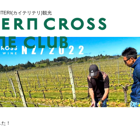
RITERI(カイテリテリ)観光
した！