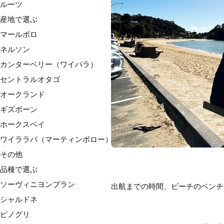
ルーツ
産地で選ぶ
マールボロ
ネルソン
カンターベリー（ワイパラ）
セントラルオタゴ
オークランド
ギズボーン
ホークスベイ
ワイララパ（マーティンボロー）
その他
品種で選ぶ
ソーヴィニヨンブラン
出航までの時間、ビーチのベンチ
シャルドネ
ピノグリ